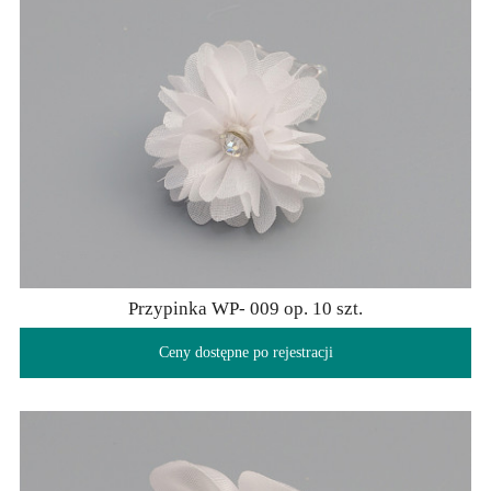
Przypinka WP- 009 op. 10 szt.
Ceny dostępne po rejestracji