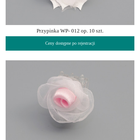
Przypinka WP- 012 op. 10 szt.
Ceny dostępne po rejestracji