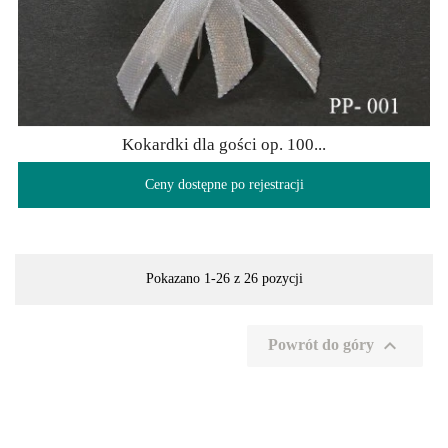
Kokardki dla gości op. 100...
Ceny dostępne po rejestracji
Pokazano 1-26 z 26 pozycji

Powrót do góry