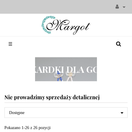

Toggle
☰
navigation
KOKARDKI DLA GOŚCI
Nie prowadzimy sprzedaży detalicznej

Dostępne
Pokazano 1-26 z 26 pozycji