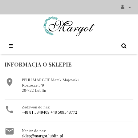

Toggle
☰
navigation
INFORMACJA O SKLEPIE

PPHU MARGOT Marek Majewski
Roztocze 3/9
20-722 Lublin

Zadzwoń do nas:
+48 81 5349409 +48 509548772

Napisz do nas:
sklep@margot.lublin.pl