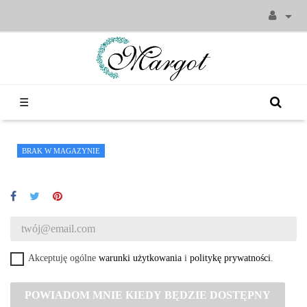

Toggle
☰
navigation
BRAK W MAGAZYNIE
Akceptuję ogólne
warunki użytkowania
i
politykę prywatności
.
POWIADOM MNIE KIEDY BĘDZIE DOSTĘPNY