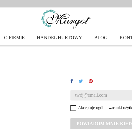
O FIRMIE
HANDEL HURTOWY
BLOG
KON
Akceptuję ogólne
warunki użyt
POWIADOM MNIE KIED