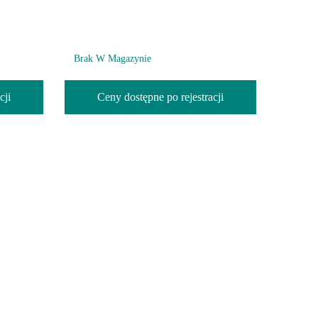
Brak W Magazynie
Brak W
cji
Ceny dostępne po rejestracji
C