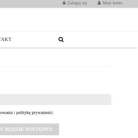
Zaloguj się
Moje konto
TAKT
kowania
i
politykę prywatności
.
Y BĘDZIE DOSTĘPNY