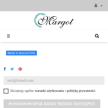

Toggle
☰
navigation
BRAK W MAGAZYNIE
Akceptuję ogólne
warunki użytkowania
i
politykę prywatności
.
POWIADOM MNIE KIEDY BĘDZIE DOSTĘPNY