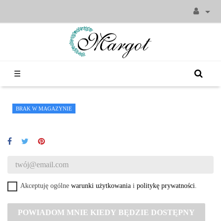

Toggle
☰
navigation
BRAK W MAGAZYNIE
Akceptuję ogólne
warunki użytkowania
i
politykę prywatności
.
POWIADOM MNIE KIEDY BĘDZIE DOSTĘPNY