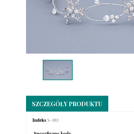
SZCZEGÓŁY PRODUKTU
Indeks
S- 083
Specyficzne kody