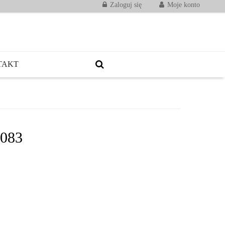
Zaloguj się
Moje konto
TAKT
 083