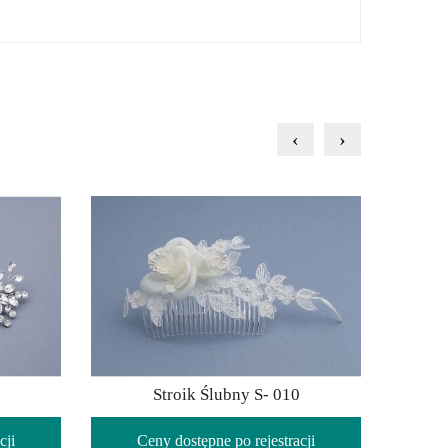
‹
›
Stroik Ślubny S- 010
cji
Ceny dostępne po rejestracji
C