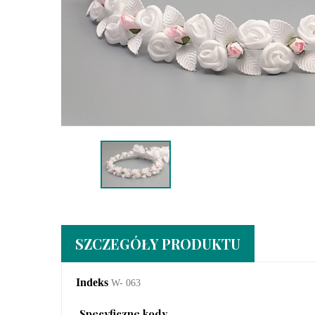
SZCZEGÓŁY PRODUKTU
Indeks
W- 063
Specyficzne kody