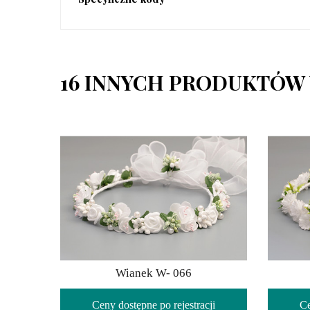
16 INNYCH PRODUKTÓW 
Wianek W- 066
Ceny dostępne po rejestracji
Ce