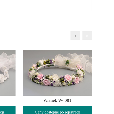
‹
›
Wianek W- 081
cji
Ceny dostępne po rejestracji
C