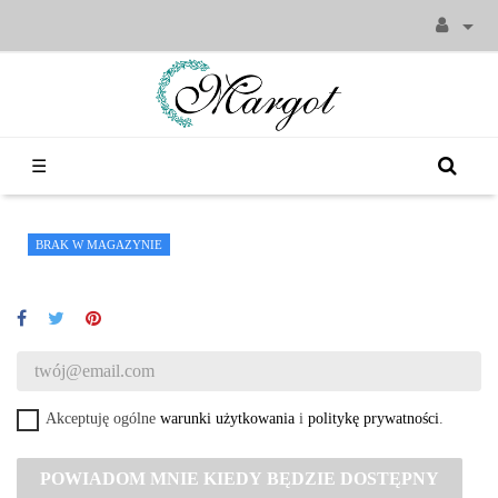

Toggle
☰
navigation
BRAK W MAGAZYNIE
Akceptuję ogólne
warunki użytkowania
i
politykę prywatności
.
POWIADOM MNIE KIEDY BĘDZIE DOSTĘPNY