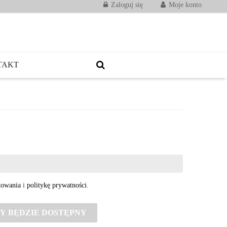
Zaloguj się
Moje konto
TAKT
kowania
i
politykę prywatności
.
Y BĘDZIE DOSTĘPNY