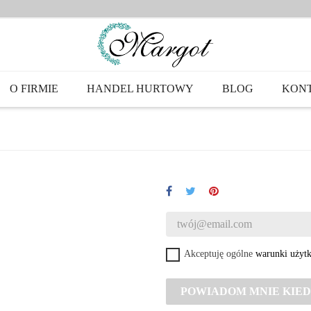
O FIRMIE
HANDEL HURTOWY
BLOG
KON
Akceptuję ogólne
warunki użyt
POWIADOM MNIE KIED