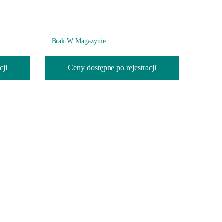
Brak W Magazynie
Brak W
cji
Ceny dostępne po rejestracji
C