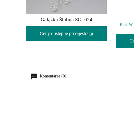
Gałązka Ślubna SG- 024
Brak W 
Ceny dostępne po rejestracji
Ce
Komentarze (0)