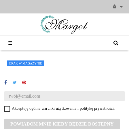

Toggle
☰
navigation
BRAK W MAGAZYNIE
Akceptuję ogólne
warunki użytkowania
i
politykę prywatności
.
POWIADOM MNIE KIEDY BĘDZIE DOSTĘPNY